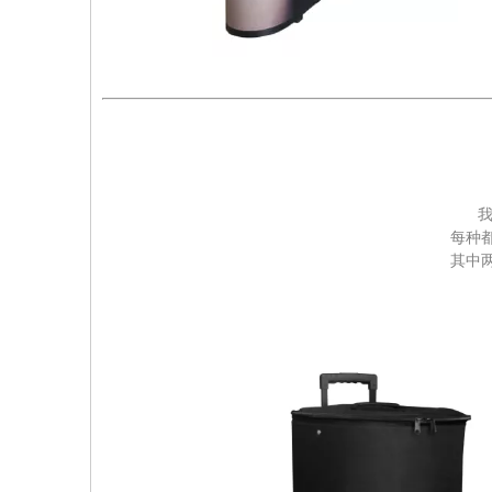
我
每种
其中