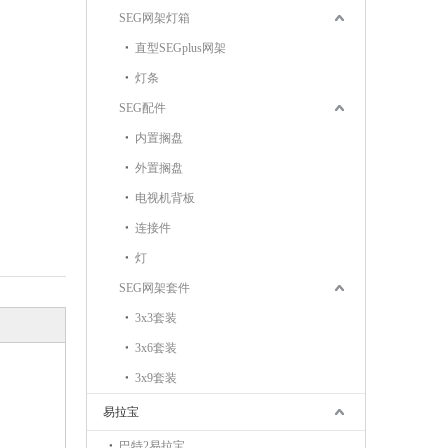
SEG网架灯箱
直型SEGplus网架
灯条
SEG配件
内置搁盘
外置搁盘
电视机背板
连接件
灯
SEG网架套件
3x3套装
3x6套装
3x9套装
易拉宝
巴特2易拉宝