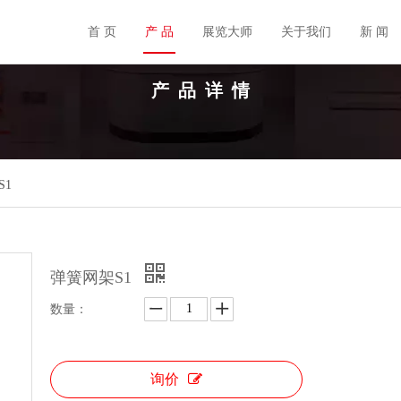
首 页
产 品
展览大师
关于我们
新 闻
产 品 详 情
S1
弹簧网架S1
数量：
询价