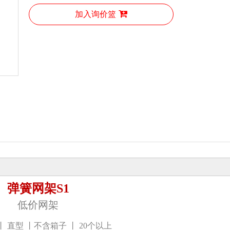
加入询价篮
弹簧网架S1
低价网架
丨
直型
丨
不含箱子
丨
20个以上