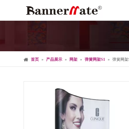
首页
»
产品展示
»
网架
»
弹簧网架S1
»
弹簧网架